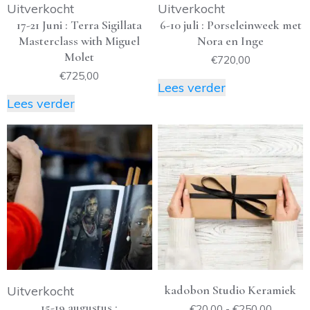
Uitverkocht
Uitverkocht
17-21 Juni : Terra Sigillata
6-10 juli : Porseleinweek met
Masterclass with Miguel
Nora en Inge
Molet
€
720,00
€
725,00
Lees verder
Lees verder
Dit
product
heeft
meerdere
variaties.
Deze
optie
kan
gekozen
worden
kadobon Studio Keramiek
Uitverkocht
op
15-19 augustus :
Prijskla
€
20,00
-
€
250,00