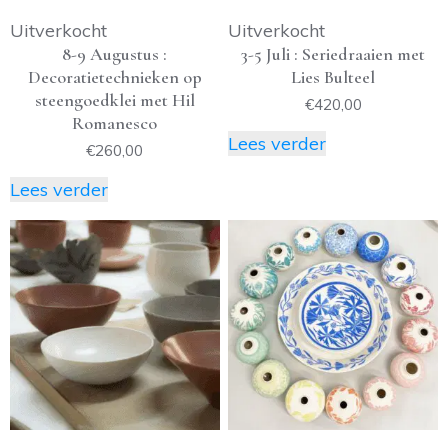
Uitverkocht
Uitverkocht
8-9 Augustus :
3-5 Juli : Seriedraaien met
Decoratietechnieken op
Lies Bulteel
steengoedklei met Hil
€
420,00
Romanesco
Lees verder
€
260,00
Lees verder