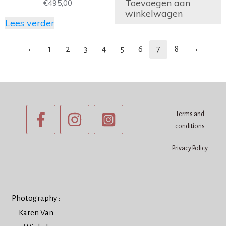
Toevoegen aan
€
495,00
winkelwagen
Lees verder
←
→
1
2
3
4
5
6
7
8
Terms and
conditions
Privacy Policy
Photography :
Karen Van