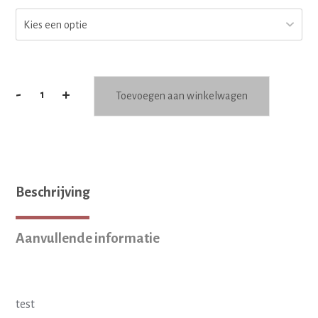
-
+
Toevoegen aan winkelwagen
Zwarte
lomers
aantal
Beschrijving
Aanvullende informatie
test