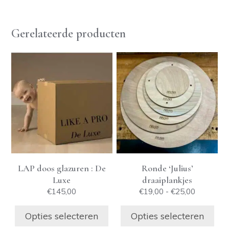
Gerelateerde producten
Dit
Dit
product
product
heeft
heeft
meerdere
meerdere
variaties.
variaties.
Deze
Deze
optie
optie
kan
kan
gekozen
gekozen
LAP doos glazuren : De
Ronde ‘Julius’
worden
worden
Luxe
draaiplankjes
op
op
Prijsklass
€
145,00
€
19,00
-
€
25,00
de
de
€19,00
productpagina
productpagin
tot
Opties selecteren
Opties selecteren
€25,00