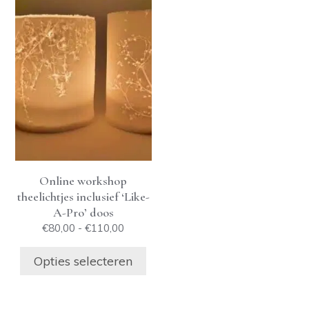
Dit
product
heeft
meerdere
variaties.
Deze
optie
kan
gekozen
worden
op
Online workshop
de
theelichtjes inclusief ‘Like-
productpagina
A-Pro’ doos
Prijsklasse:
€
80,00
-
€
110,00
€80,00
tot
Opties selecteren
€110,00