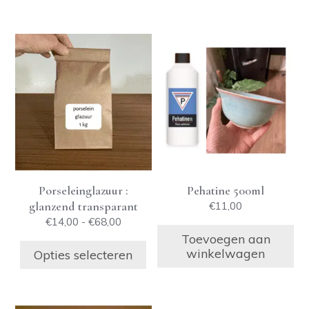
Dit
product
heeft
meerdere
variaties.
Deze
optie
kan
gekozen
Porseleinglazuur :
Pehatine 500ml
worden
glanzend transparant
€
11,00
op
Prijsklasse:
€
14,00
-
€
68,00
de
€14,00
Toevoegen aan
productpagina
tot
winkelwagen
Opties selecteren
€68,00