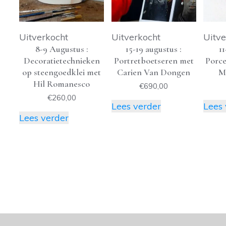
Uitverkocht
Uitverkocht
Uitve
8-9 Augustus :
15-19 augustus :
11
Decoratietechnieken
Portretboetseren met
Porce
op steengoedklei met
Carien Van Dongen
M
Hil Romanesco
€
690,00
€
260,00
Lees verder
Lees 
Lees verder