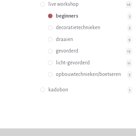
live workshop
16
beginners
3
decoratietechnieken
2
draaien
9
gevorderd
15
licht-gevorderd
11
opbouwtechnieken/boetseren
5
kadobon
1