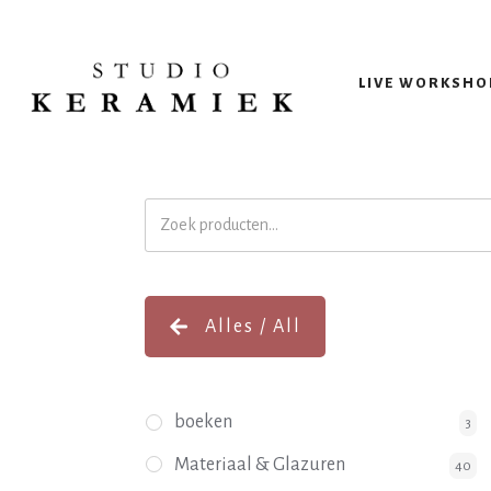
LIVE WORKSHO
Zoeken
naar:
Alles / All
boeken
3
Materiaal & Glazuren
40