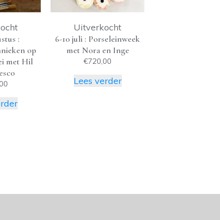
kocht
Uitverkocht
stus :
6-10 juli : Porseleinweek
hnieken op
met Nora en Inge
i met Hil
€
720,00
esco
Lees verder
00
erder