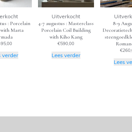
erkocht
Uitverkocht
Uitver
tus : Porcelain
4-7 augustus : Masterclass
8-9 Augu
 with Marta
Porcelain Coil Building
Decoratietec
rmada
with Kiho Kang
steengoedkle
Roman
495,00
€
590,00
€
260,
 verder
Lees verder
Lees v