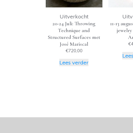
Uitverkocht
Uitv
20-24 Juli: Throwing
11-13 augus
Technique and
jewelry
Structured Surfaces met
A
José Mariscal
€
€
720,00
Lees
Lees verder