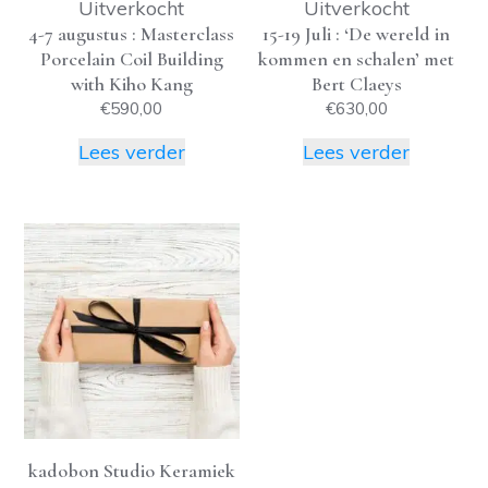
Uitverkocht
Uitverkocht
4-7 augustus : Masterclass
15-19 Juli : ‘De wereld in
Porcelain Coil Building
kommen en schalen’ met
with Kiho Kang
Bert Claeys
€
590,00
€
630,00
Lees verder
Lees verder
Dit
product
heeft
meerdere
variaties.
Deze
optie
kan
gekozen
kadobon Studio Keramiek
worden